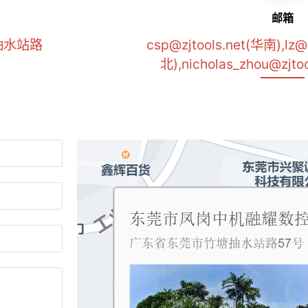
邮箱
抽水站路
csp@zjtools.net(华南),lz@
北),nicholas_zhou@zjtoo