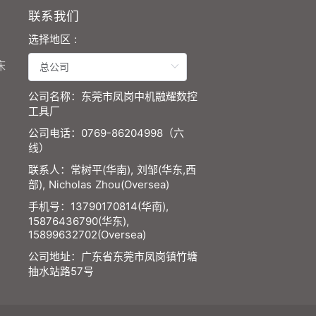
联系我们
选择地区 :
床
公司名称：东莞市凤岗中机融耀数控
工具厂
公司电话：0769-86204998（六
线）
联系人：常树平(华南), 刘邹(华东,西
部), Nicholas Zhou(Oversea)
手机号：13790170814(华南),
15876436790(华东),
15899632702(Oversea)
公司地址：广东省东莞市凤岗镇竹塘
抽水站路57号