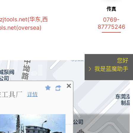
传真
zjtools.net(华东,西
0769-
87775246
ls.net(oversea)
您好
我是蓝魔助手