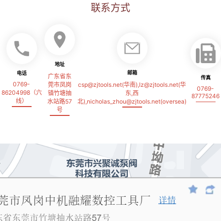
联系方式
地址
邮箱
电话
广东省东
传真
0769-
莞市凤岗
csp@zjtools.net(华南),lz@zjtools.net(华
0769-
86204998（六
镇竹塘抽
东,西
87775246
线）
水站路57
北),nicholas_zhou@zjtools.net(oversea)
号